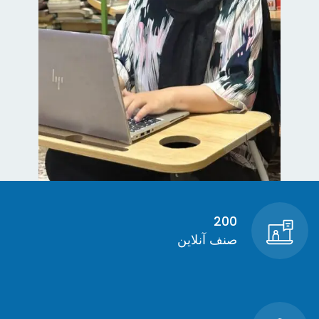
200
صنف آنلاین