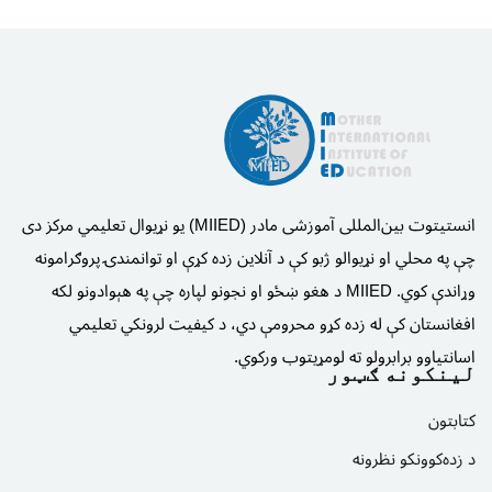
انستیتوت بین‌المللی آموزشی مادر (MIIED) یو نړیوال تعلیمي مرکز دی
چې په محلي او نړیوالو ژبو کې د آنلاین زده کړې او توانمندۍ پروګرامونه
وړاندې کوي. MIIED د هغو ښځو او نجونو لپاره چې په هېوادونو لکه
افغانستان کې له زده کړو محرومې دي، د کیفیت لرونکي تعلیمي
اسانتیاوو برابرولو ته لومړیتوب ورکوي.
لینکونه ګټور
کتابتون
د زده‌کوونکو نظرونه