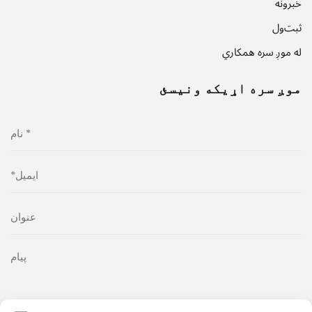
خبرونه
ثبت‌ول
له موږ سره همکاري
موږ سره اړیکه ونیسئ