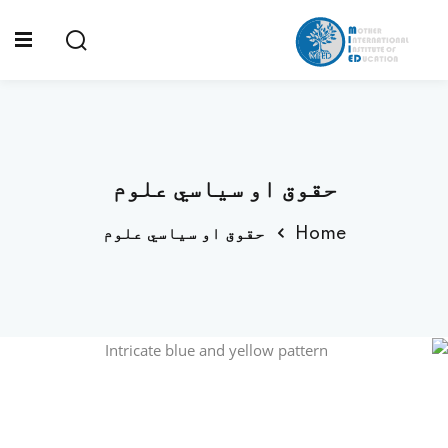
Sign up
Sign in
Sign in
کور
Don’t have an account?
Sign up
زموږ د پاڼې په اړه
حقوق او سیاسي علوم
لیدلوری او ماموریت
Home
حقوق او سیاسي علوم
موږ څوک یو؟
موږ څه ډول فعالیتونه
د زموږ د رضا کارانو ټ
Lost your password?
Remember me
موږ سره اړیکه ونیسئ
اکادمیک پروګرام