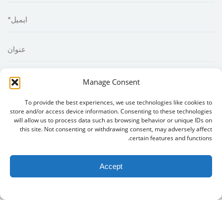
Manage Consent
To provide the best experiences, we use technologies like cookies to
store and/or access device information. Consenting to these technologies
will allow us to process data such as browsing behavior or unique IDs on
this site. Not consenting or withdrawing consent, may adversely affect
certain features and functions.
Accept
Copyright 2026
MIIED
|Created by
MIIED IT Team
. all rights
reserved