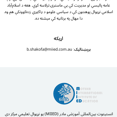
عامه پالیسي او مدیریت کې یې ماسترۍ ترلاسه کړې. هغه د اسلام‌آباد
اسلامي نړیوال پوهنتون کې د سیاسي علومو د ډاکټري زده‌کوونکې هم وه.
دا مهال په برتانیه کې مېشته ده.
اړیکه
برېښنالیک
:
b.shakofa@miied.com.au
انستیتوت بین‌المللی آموزشی مادر (MIIED) یو نړیوال تعلیمي مرکز دی