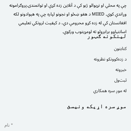
چې په محلي او نړیوالو ژبو کې د آنلاین زده کړې او توانمندۍ پروګرامونه
وړاندې کوي. MIIED د هغو ښځو او نجونو لپاره چې په هېوادونو لکه
افغانستان کې له زده کړو محرومې دي، د کیفیت لرونکي تعلیمي
اسانتیاوو برابرولو ته لومړیتوب ورکوي.
لینکونه ګټور
کتابتون
د زده‌کوونکو نظرونه
خبرونه
ثبت‌ول
له موږ سره همکاري
موږ سره اړیکه ونیسئ