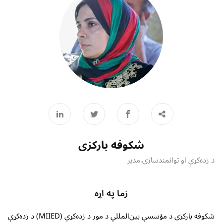
شکوفه بارکزی
د زده‌کړې او توانمندسازۍ مدیر
زما په اړه
شکوفه بارکزی د مؤسسې بین‌المللي د مور د زده‌کړې (MIIED) د زده‌کړې