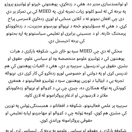
او توانمندسازۍ مدیر ده. هغې د زده‌کړې، پوهنتوني څېړنو او ټولنیزو پروژو
په برخه کې له لسو کلونو زیات تجربه لري. په MIIED کې یې تمرکز پر دې
دی چې افغان نجونو ته د آنلاین منځنۍ او لوړې زده‌کړې لاسرسی پراخ
کړي. د هغې له مسؤلیتونو څخه د نړیوالو بورسونو مدیریت، د زده‌کوونکو
پرمختګ څارنه، او د جنسیتي برابرۍ او تعلیمي سیاستونو په اړه بحثونو
کې برخه اخیستل دي.
مخکې له دې چې MIIED سره یو ځای شي، شکوفه بارکزی د هرات
پوهنتون کې د ټولنیزو علومو متخصصه وه او سیاسي علوم، حقوق او
بشري حقوق یې تدریسول. سربېره پر دې، هغې د الغیاث پوهنتون کې هم
تدریس کړی او په دولتي او خصوصي لوړو زده‌کړو کې کار کړی دی. نړیواله
تجربه یې د ایټالیا د تورین پوهنتون سره د ټولنیزو فعالیتونو د همغږي
کوونکي په توګه همکاري ده، چیرې چې یې د کډوالو او نړیوالو زده‌کوونکو
ملاتړ د لارښودنې او ادغام پروګرامونو له لارې کاوه.
سربېره پر علمي فعالیتونو، شکوفه د افغانانو د همبستګۍ ټولنې په تورین
کې مشري هم کوي، کومه ټولنه چې د کډوالو او مهاجرینو لپاره تعلیمي او
حقوقي پروګرامونه وړاندې کوي.
شکوفه بارکزی د حقوقو او سیاسي علومو په برخه کې لیسانس لري او په